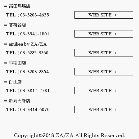
高田馬場店
TEL：03-3208-4635
WEB SITE
茗荷谷店
TEL：03-3941-1801
WEB SITE
amiliea by ZA/ZA
TEL：03-5225-3260
WEB SITE
早稲田店
TEL：03-3203-2854
WEB SITE
白山店
TEL：03-3817-7281
WEB SITE
新高円寺店
TEL：03-3314-6070
WEB SITE
Copyright©2018 ZA/ZA All Rights Reserved.